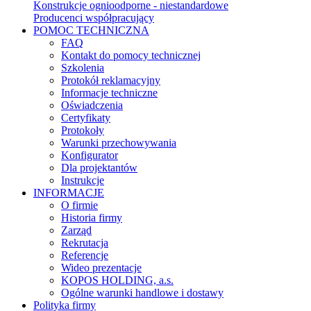
Konstrukcje ognioodporne - niestandardowe
Producenci współpracujący
POMOC TECHNICZNA
FAQ
Kontakt do pomocy technicznej
Szkolenia
Protokół reklamacyjny
Informacje techniczne
Oświadczenia
Certyfikaty
Protokoły
Warunki przechowywania
Konfigurator
Dla projektantów
Instrukcje
INFORMACJE
O firmie
Historia firmy
Zarząd
Rekrutacja
Referencje
Wideo prezentacje
KOPOS HOLDING, a.s.
Ogólne warunki handlowe i dostawy
Polityka firmy