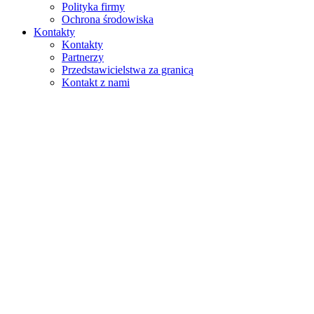
Polityka firmy
Ochrona środowiska
Kontakty
Kontakty
Partnerzy
Przedstawicielstwa za granicą
Kontakt z nami
Szukaj
na stronie
w produktach
GLOBAL
Europa
English version
|
en
Česká republika
|
cs
Austria
|
de