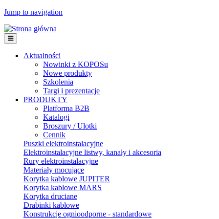
Jump to navigation
Aktualności
Nowinki z KOPOSu
Nowe produkty
Szkolenia
Targi i prezentacje
PRODUKTY
Platforma B2B
Katalogi
Broszury / Ulotki
Cennik
Puszki elektroinstalacyjne
Elektroinstalacyjne listwy, kanały i akcesoria
Rury elektroinstalacyjne
Materiały mocujące
Korytka kablowe JUPITER
Korytka kablowe MARS
Korytka druciane
Drabinki kablowe
Konstrukcje ognioodporne - standardowe