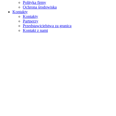
Polityka firmy
Ochrona środowiska
Kontakty
Kontakty
Partnerzy
Przedstawicielstwa za granicą
Kontakt z nami
Szukaj
na stronie
w produktach
GLOBAL
Europa
English version
|
en
Česká republika
|
cs
Austria
|
de