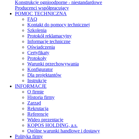
Konstrukcje ognioodporne - niestandardowe
Producenci współpracujący
POMOC TECHNICZNA
FAQ
Kontakt do pomocy technicznej
Szkolenia
Protokół reklamacyjny
Informacje techniczne
Oświadczenia
Certyfikaty
Protokoły
Warunki przechowywania
Konfigurator
Dla projektantów
Instrukcje
INFORMACJE
O firmie
Historia firmy
Zarząd
Rekrutacja
Referencje
Wideo prezentacje
KOPOS HOLDING, a.s.
Ogólne warunki handlowe i dostawy
Polityka firmy