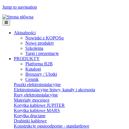
Jump to navigation
Aktualności
Nowinki z KOPOSu
Nowe produkty
Szkolenia
Targi i prezentacje
PRODUKTY
Platforma B2B
Katalogi
Broszury / Ulotki
Cennik
Puszki elektroinstalacyjne
Elektroinstalacyjne listwy, kanały i akcesoria
Rury elektroinstalacyjne
Materiały mocujące
Korytka kablowe JUPITER
Korytka kablowe MARS
Korytka druciane
Drabinki kablowe
Konstrukcje ognioodporne - standardowe