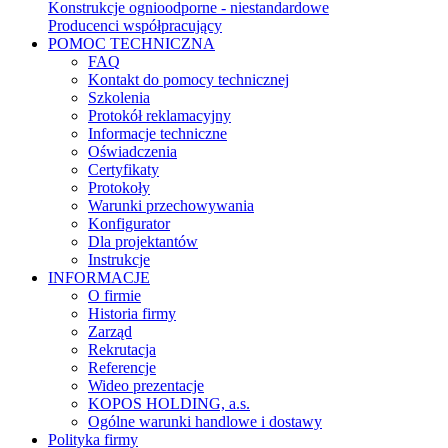
Konstrukcje ognioodporne - niestandardowe
Producenci współpracujący
POMOC TECHNICZNA
FAQ
Kontakt do pomocy technicznej
Szkolenia
Protokół reklamacyjny
Informacje techniczne
Oświadczenia
Certyfikaty
Protokoły
Warunki przechowywania
Konfigurator
Dla projektantów
Instrukcje
INFORMACJE
O firmie
Historia firmy
Zarząd
Rekrutacja
Referencje
Wideo prezentacje
KOPOS HOLDING, a.s.
Ogólne warunki handlowe i dostawy
Polityka firmy