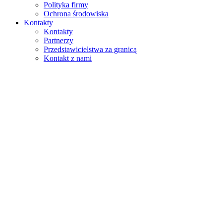
Polityka firmy
Ochrona środowiska
Kontakty
Kontakty
Partnerzy
Przedstawicielstwa za granicą
Kontakt z nami
Szukaj
na stronie
w produktach
GLOBAL
Europa
English version
|
en
Česká republika
|
cs
Austria
|
de