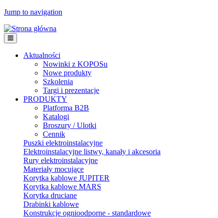
Jump to navigation
Aktualności
Nowinki z KOPOSu
Nowe produkty
Szkolenia
Targi i prezentacje
PRODUKTY
Platforma B2B
Katalogi
Broszury / Ulotki
Cennik
Puszki elektroinstalacyjne
Elektroinstalacyjne listwy, kanały i akcesoria
Rury elektroinstalacyjne
Materiały mocujące
Korytka kablowe JUPITER
Korytka kablowe MARS
Korytka druciane
Drabinki kablowe
Konstrukcje ognioodporne - standardowe