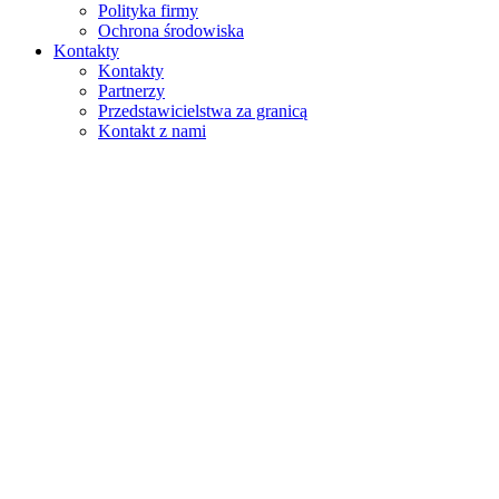
Polityka firmy
Ochrona środowiska
Kontakty
Kontakty
Partnerzy
Przedstawicielstwa za granicą
Kontakt z nami
Szukaj
na stronie
w produktach
GLOBAL
Europa
English version
|
en
Česká republika
|
cs
Austria
|
de