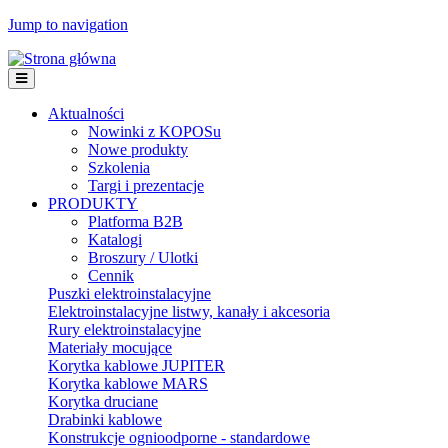
Jump to navigation
Aktualności
Nowinki z KOPOSu
Nowe produkty
Szkolenia
Targi i prezentacje
PRODUKTY
Platforma B2B
Katalogi
Broszury / Ulotki
Cennik
Puszki elektroinstalacyjne
Elektroinstalacyjne listwy, kanały i akcesoria
Rury elektroinstalacyjne
Materiały mocujące
Korytka kablowe JUPITER
Korytka kablowe MARS
Korytka druciane
Drabinki kablowe
Konstrukcje ognioodporne - standardowe