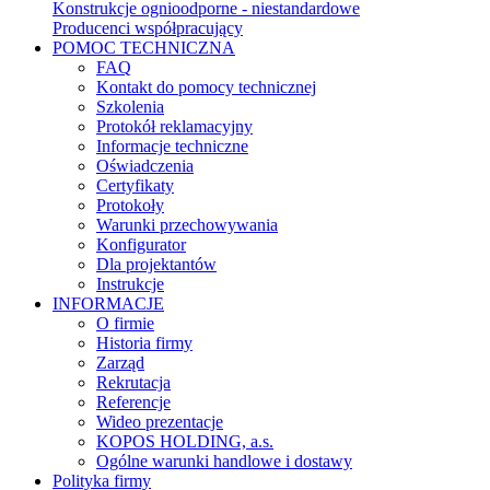
Konstrukcje ognioodporne - niestandardowe
Producenci współpracujący
POMOC TECHNICZNA
FAQ
Kontakt do pomocy technicznej
Szkolenia
Protokół reklamacyjny
Informacje techniczne
Oświadczenia
Certyfikaty
Protokoły
Warunki przechowywania
Konfigurator
Dla projektantów
Instrukcje
INFORMACJE
O firmie
Historia firmy
Zarząd
Rekrutacja
Referencje
Wideo prezentacje
KOPOS HOLDING, a.s.
Ogólne warunki handlowe i dostawy
Polityka firmy