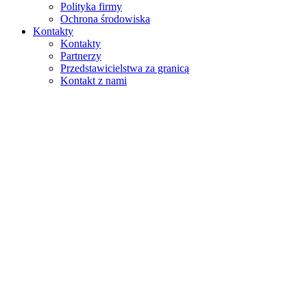
Polityka firmy
Ochrona środowiska
Kontakty
Kontakty
Partnerzy
Przedstawicielstwa za granicą
Kontakt z nami
Szukaj
na stronie
w produktach
GLOBAL
Europa
English version
|
en
Česká republika
|
cs
Austria
|
de