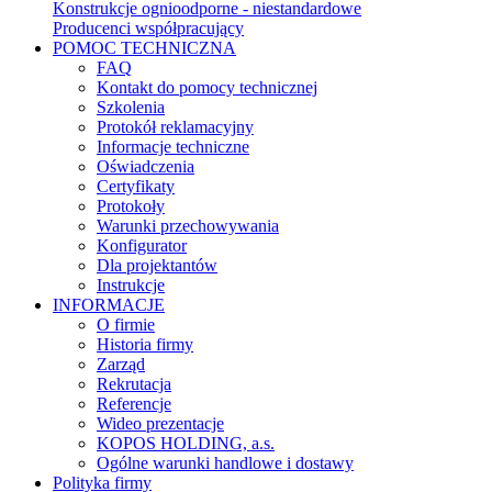
Konstrukcje ognioodporne - niestandardowe
Producenci współpracujący
POMOC TECHNICZNA
FAQ
Kontakt do pomocy technicznej
Szkolenia
Protokół reklamacyjny
Informacje techniczne
Oświadczenia
Certyfikaty
Protokoły
Warunki przechowywania
Konfigurator
Dla projektantów
Instrukcje
INFORMACJE
O firmie
Historia firmy
Zarząd
Rekrutacja
Referencje
Wideo prezentacje
KOPOS HOLDING, a.s.
Ogólne warunki handlowe i dostawy
Polityka firmy