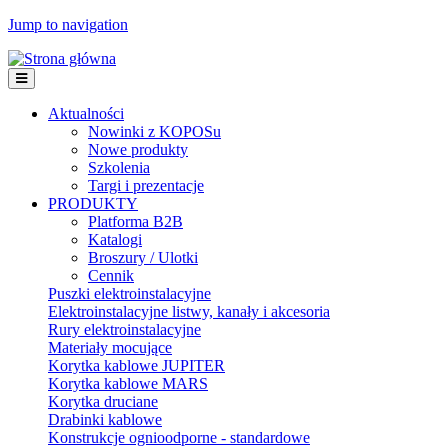
Jump to navigation
Aktualności
Nowinki z KOPOSu
Nowe produkty
Szkolenia
Targi i prezentacje
PRODUKTY
Platforma B2B
Katalogi
Broszury / Ulotki
Cennik
Puszki elektroinstalacyjne
Elektroinstalacyjne listwy, kanały i akcesoria
Rury elektroinstalacyjne
Materiały mocujące
Korytka kablowe JUPITER
Korytka kablowe MARS
Korytka druciane
Drabinki kablowe
Konstrukcje ognioodporne - standardowe