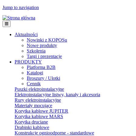
Jump to navigation
Aktualności
Nowinki z KOPOSu
Nowe produkty
Szkolenia
Targi i prezentacje
PRODUKTY
Platforma B2B
Katalogi
Broszury / Ulotki
Cennik
Puszki elektroinstalacyjne
Elektroinstalacyjne listwy, kanały i akcesoria
Rury elektroinstalacyjne
Materiały mocujące
Korytka kablowe JUPITER
Korytka kablowe MARS
Korytka druciane
Drabinki kablowe
Konstrukcje ognioodporne - standardowe