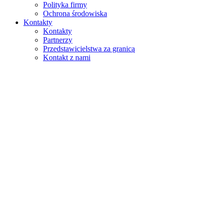
Polityka firmy
Ochrona środowiska
Kontakty
Kontakty
Partnerzy
Przedstawicielstwa za granicą
Kontakt z nami
Szukaj
na stronie
w produktach
GLOBAL
Europa
English version
|
en
Česká republika
|
cs
Austria
|
de