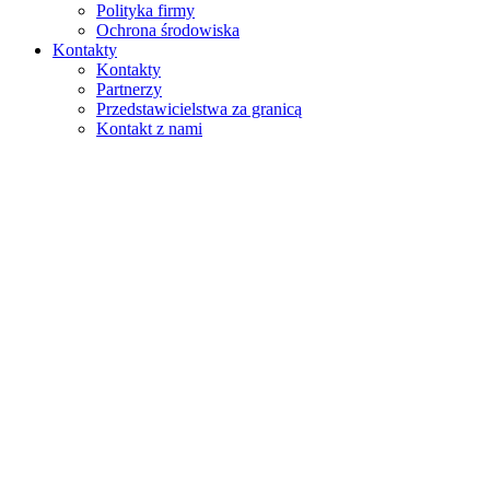
Polityka firmy
Ochrona środowiska
Kontakty
Kontakty
Partnerzy
Przedstawicielstwa za granicą
Kontakt z nami
Szukaj
na stronie
w produktach
GLOBAL
Europa
English version
|
en
Česká republika
|
cs
Austria
|
de