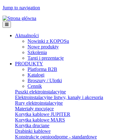
Jump to navigation
Aktualności
Nowinki z KOPOSu
Nowe produkty
Szkolenia
Targi i prezentacje
PRODUKTY
Platforma B2B
Katalogi
Broszury / Ulotki
Cennik
Puszki elektroinstalacyjne
Elektroinstalacyjne listwy, kanały i akcesoria
Rury elektroinstalacyjne
Materiały mocujące
Korytka kablowe JUPITER
Korytka kablowe MARS
Korytka druciane
Drabinki kablowe
Konstrukcje ognioodporne - standardowe