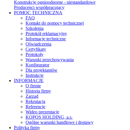
Konstrukcje ognioodporne - niestandardowe
Producenci współpracujący
POMOC TECHNICZNA
FAQ
Kontakt do pomocy technicznej
Szkolenia
Protokół reklamacyjny
Informacje techniczne
Oświadczenia
Certyfikaty
Protokoły
Warunki przechowywania
Konfigurator
Dla projektantów
Instrukcje
INFORMACJE
O firmie
Historia firmy
Zarząd
Rekrutacja
Referencje
Wideo prezentacje
KOPOS HOLDING, a.s.
Ogólne warunki handlowe i dostawy
Polityka firmy