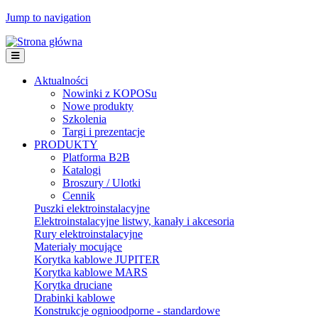
Jump to navigation
Aktualności
Nowinki z KOPOSu
Nowe produkty
Szkolenia
Targi i prezentacje
PRODUKTY
Platforma B2B
Katalogi
Broszury / Ulotki
Cennik
Puszki elektroinstalacyjne
Elektroinstalacyjne listwy, kanały i akcesoria
Rury elektroinstalacyjne
Materiały mocujące
Korytka kablowe JUPITER
Korytka kablowe MARS
Korytka druciane
Drabinki kablowe
Konstrukcje ognioodporne - standardowe