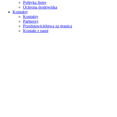
Polityka firmy
Ochrona środowiska
Kontakty
Kontakty
Partnerzy
Przedstawicielstwa za granicą
Kontakt z nami
Szukaj
na stronie
w produktach
GLOBAL
Europa
English version
|
en
Česká republika
|
cs
Austria
|
de