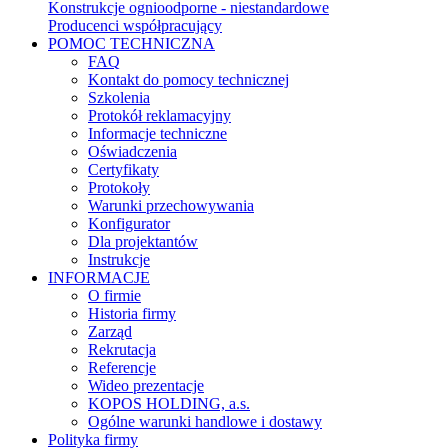
Konstrukcje ognioodporne - niestandardowe
Producenci współpracujący
POMOC TECHNICZNA
FAQ
Kontakt do pomocy technicznej
Szkolenia
Protokół reklamacyjny
Informacje techniczne
Oświadczenia
Certyfikaty
Protokoły
Warunki przechowywania
Konfigurator
Dla projektantów
Instrukcje
INFORMACJE
O firmie
Historia firmy
Zarząd
Rekrutacja
Referencje
Wideo prezentacje
KOPOS HOLDING, a.s.
Ogólne warunki handlowe i dostawy
Polityka firmy