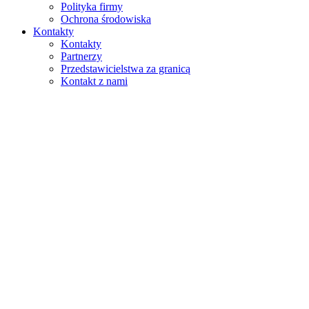
Polityka firmy
Ochrona środowiska
Kontakty
Kontakty
Partnerzy
Przedstawicielstwa za granicą
Kontakt z nami
Szukaj
na stronie
w produktach
GLOBAL
Europa
English version
|
en
Česká republika
|
cs
Austria
|
de