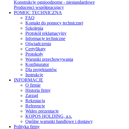
Konstrukcje ognioodporne - niestandardowe
Producenci współpracujący
POMOC TECHNICZNA
FAQ
Kontakt do pomocy technicznej
Szkolenia
Protokół reklamacyjny
Informacje techniczne
Oświadczenia
Certyfikaty
Protokoły
Warunki przechowywania
Konfigurator
Dla projektantów
Instrukcje
INFORMACJE
O firmie
Historia firmy
Zarząd
Rekrutacja
Referencje
Wideo prezentacje
KOPOS HOLDING, a.s.
Ogólne warunki handlowe i dostawy
Polityka firmy