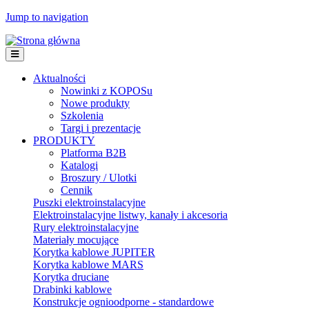
Jump to navigation
Aktualności
Nowinki z KOPOSu
Nowe produkty
Szkolenia
Targi i prezentacje
PRODUKTY
Platforma B2B
Katalogi
Broszury / Ulotki
Cennik
Puszki elektroinstalacyjne
Elektroinstalacyjne listwy, kanały i akcesoria
Rury elektroinstalacyjne
Materiały mocujące
Korytka kablowe JUPITER
Korytka kablowe MARS
Korytka druciane
Drabinki kablowe
Konstrukcje ognioodporne - standardowe