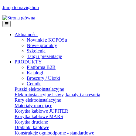
Jump to navigation
Aktualności
Nowinki z KOPOSu
Nowe produkty
Szkolenia
Targi i prezentacje
PRODUKTY
Platforma B2B
Katalogi
Broszury / Ulotki
Cennik
Puszki elektroinstalacyjne
Elektroinstalacyjne listwy, kanały i akcesoria
Rury elektroinstalacyjne
Materiały mocujące
Korytka kablowe JUPITER
Korytka kablowe MARS
Korytka druciane
Drabinki kablowe
Konstrukcje ognioodporne - standardowe