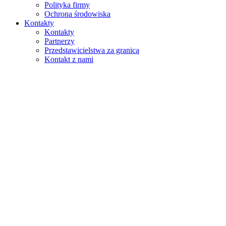
Polityka firmy
Ochrona środowiska
Kontakty
Kontakty
Partnerzy
Przedstawicielstwa za granicą
Kontakt z nami
Szukaj
na stronie
w produktach
GLOBAL
Europa
English version
|
en
Česká republika
|
cs
Austria
|
de