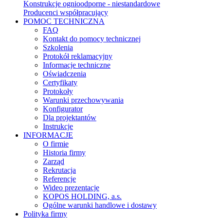
Konstrukcje ognioodporne - niestandardowe
Producenci współpracujący
POMOC TECHNICZNA
FAQ
Kontakt do pomocy technicznej
Szkolenia
Protokół reklamacyjny
Informacje techniczne
Oświadczenia
Certyfikaty
Protokoły
Warunki przechowywania
Konfigurator
Dla projektantów
Instrukcje
INFORMACJE
O firmie
Historia firmy
Zarząd
Rekrutacja
Referencje
Wideo prezentacje
KOPOS HOLDING, a.s.
Ogólne warunki handlowe i dostawy
Polityka firmy