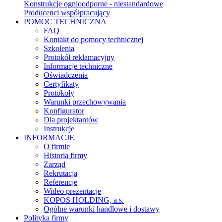
Konstrukcje ognioodporne - niestandardowe
Producenci współpracujący
POMOC TECHNICZNA
FAQ
Kontakt do pomocy technicznej
Szkolenia
Protokół reklamacyjny
Informacje techniczne
Oświadczenia
Certyfikaty
Protokoły
Warunki przechowywania
Konfigurator
Dla projektantów
Instrukcje
INFORMACJE
O firmie
Historia firmy
Zarząd
Rekrutacja
Referencje
Wideo prezentacje
KOPOS HOLDING, a.s.
Ogólne warunki handlowe i dostawy
Polityka firmy