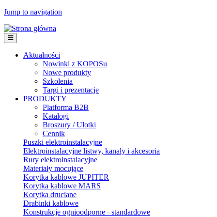
Jump to navigation
Aktualności
Nowinki z KOPOSu
Nowe produkty
Szkolenia
Targi i prezentacje
PRODUKTY
Platforma B2B
Katalogi
Broszury / Ulotki
Cennik
Puszki elektroinstalacyjne
Elektroinstalacyjne listwy, kanały i akcesoria
Rury elektroinstalacyjne
Materiały mocujące
Korytka kablowe JUPITER
Korytka kablowe MARS
Korytka druciane
Drabinki kablowe
Konstrukcje ognioodporne - standardowe