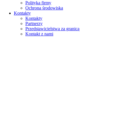
Polityka firmy
Ochrona środowiska
Kontakty
Kontakty
Partnerzy
Przedstawicielstwa za granicą
Kontakt z nami
Szukaj
na stronie
w produktach
GLOBAL
Europa
English version
|
en
Česká republika
|
cs
Austria
|
de