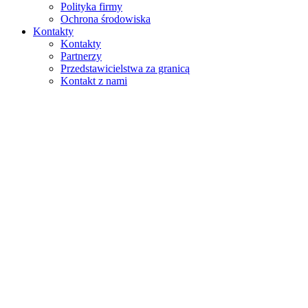
Polityka firmy
Ochrona środowiska
Kontakty
Kontakty
Partnerzy
Przedstawicielstwa za granicą
Kontakt z nami
Szukaj
na stronie
w produktach
GLOBAL
Europa
English version
|
en
Česká republika
|
cs
Austria
|
de