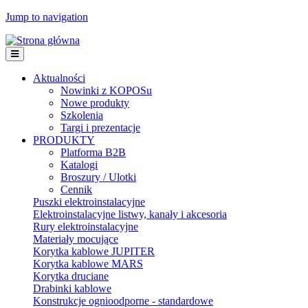
Jump to navigation
Aktualności
Nowinki z KOPOSu
Nowe produkty
Szkolenia
Targi i prezentacje
PRODUKTY
Platforma B2B
Katalogi
Broszury / Ulotki
Cennik
Puszki elektroinstalacyjne
Elektroinstalacyjne listwy, kanały i akcesoria
Rury elektroinstalacyjne
Materiały mocujące
Korytka kablowe JUPITER
Korytka kablowe MARS
Korytka druciane
Drabinki kablowe
Konstrukcje ognioodporne - standardowe