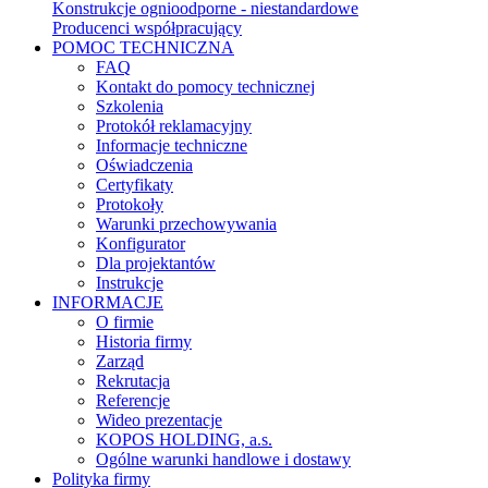
Konstrukcje ognioodporne - niestandardowe
Producenci współpracujący
POMOC TECHNICZNA
FAQ
Kontakt do pomocy technicznej
Szkolenia
Protokół reklamacyjny
Informacje techniczne
Oświadczenia
Certyfikaty
Protokoły
Warunki przechowywania
Konfigurator
Dla projektantów
Instrukcje
INFORMACJE
O firmie
Historia firmy
Zarząd
Rekrutacja
Referencje
Wideo prezentacje
KOPOS HOLDING, a.s.
Ogólne warunki handlowe i dostawy
Polityka firmy